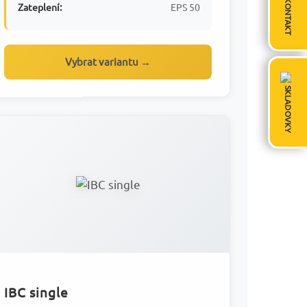
KONTAKT
Zateplení:
EPS 50
Vybrat variantu →
SKLADOVKY
IBC single