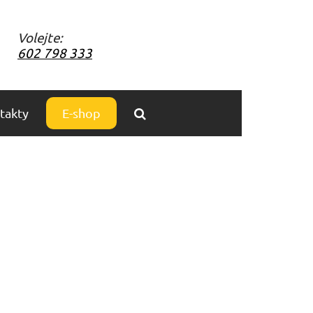
Volejte:
602 798 333
takty
E-shop